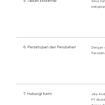
5. Tautan Eksternal
Situs ka
kebijaka
6. Persetujuan dan Perubahan
Dengan m
Perubaha
7. Hubungi Kami
Jika And
PT Multi