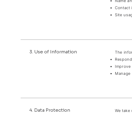
Name an
Contact 
Site usa
3. Use of Information
The info
Respond 
Improve 
Manage 
4. Data Protection
We take 