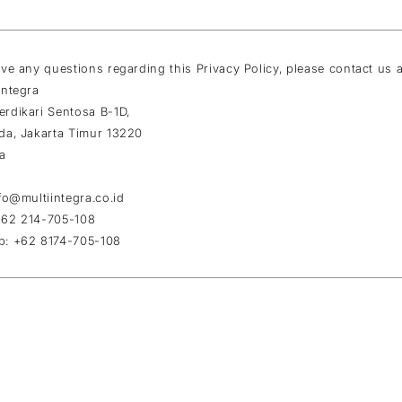
ave any questions regarding this Privacy Policy, please contact us 
Integra
rdikari Sentosa B-1D,
da, Jakarta Timur 13220
a
fo@multiintegra.co.id
+62 214-705-108
p: +62 8174-705-108