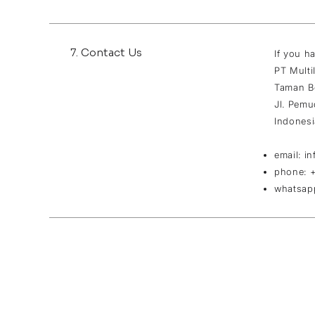
7. Contact Us
If you h
PT Multi
Taman Be
Jl. Pemu
Indonesi
email:
in
phone: 
whatsap